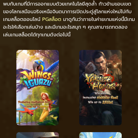
พบกับเกมที่มีการออกแบบด้วยเทคโนโลยีสุดล้ำ ก้าวข้ามขอบเขต
ของโลกเสมือนจริงเหนือจินตนาการเปิดประตู่สู่โลกแห่งใหม่ไปกับ
เกมสล็อตออนไลน์
PGสล็อต
มาดูกันว่าภายในค่ายเกมแห่งนี้มีเกม
อะไรให้เลือกเล่นบ้าง และมีเกมอะไรสนุก ๆ คุณสามารถทดลอง
เล่นเกมสล็อตได้ทุกเกมดังต่อไปนี้