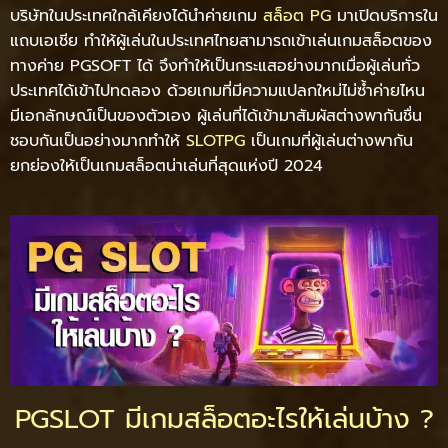
บริษัทในประเทศใกล้เคียงได้นำค่ายเกม
สล็อต PG
มาเปิดบริการใน
แถบเอเชีย ทำให้ผู้เล่นในประเทศไทยสามารถเข้าเล่นเกมสล็อตของ
ทางค่าย PGSOFT ได้ จึงทำให้เป็นกระแสอย่างมากเมื่อผู้เล่นทั่ว
ประเทศได้เข้าไปทดลอง ด้วยเกมที่มีความแปลกใหม่ไม่ซ้ำค่ายไหน
มีเอกลักษณ์เป็นของตัวเอง ผู้เล่นที่ได้เข้ามาสัมผัสต่างพากันชื่น
ชอบกันเป็นอย่างมากทำให้
SLOTPG
เป็นเกมที่ผู้เล่นต่างพากัน
ยกย่องให้เป็นเกมสล็อตน่าเล่นที่สุดแห่งปี 2024
PGSLOT มีเกมสล็อตอะไรให้เล่นบ้าง ?