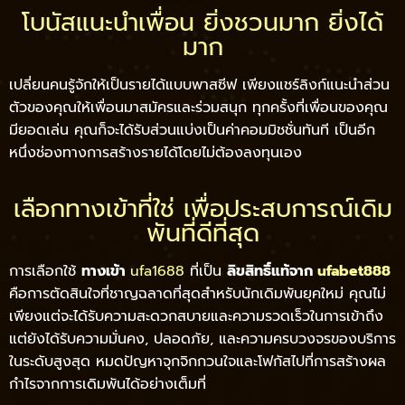
โบนัสแนะนำเพื่อน ยิ่งชวนมาก ยิ่งได้
มาก
เปลี่ยนคนรู้จักให้เป็นรายได้แบบพาสซีฟ เพียงแชร์ลิงก์แนะนำส่วน
ตัวของคุณให้เพื่อนมาสมัครและร่วมสนุก ทุกครั้งที่เพื่อนของคุณ
มียอดเล่น คุณก็จะได้รับส่วนแบ่งเป็นค่าคอมมิชชั่นทันที เป็นอีก
หนึ่งช่องทางการสร้างรายได้โดยไม่ต้องลงทุนเอง
เลือกทางเข้าที่ใช่ เพื่อประสบการณ์เดิม
พันที่ดีที่สุด
การเลือกใช้
ทางเข้า
ufa1688
ที่เป็น
ลิขสิทธิ์แท้จาก
ufabet888
คือการตัดสินใจที่ชาญฉลาดที่สุดสำหรับนักเดิมพันยุคใหม่ คุณไม่
เพียงแต่จะได้รับความสะดวกสบายและความรวดเร็วในการเข้าถึง
แต่ยังได้รับความมั่นคง, ปลอดภัย, และความครบวงจรของบริการ
ในระดับสูงสุด หมดปัญหาจุกจิกกวนใจและโฟกัสไปที่การสร้างผล
กำไรจากการเดิมพันได้อย่างเต็มที่