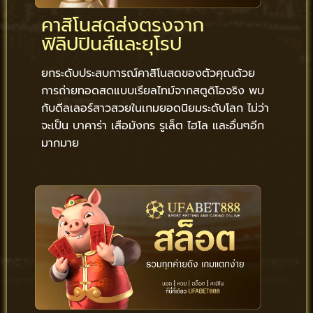
คาสิโนสดส่งตรงจาก
ฟิลิปปินส์และยุโรป
ยกระดับประสบการณ์คาสิโนสดของตัวคุณด้วย
การถ่ายทอดสดแบบเรียลไทม์จากสตูดิโอจริง พบ
กับดีลเลอร์สาวสวยในเกมยอดนิยมระดับโลก ไม่ว่า
จะเป็น บาคาร่า เสือมังกร รูเล็ต ไฮโล และอื่นๆอีก
มากมาย