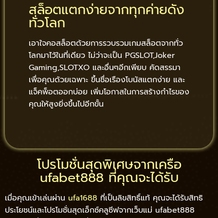
สล็อตแตกง่ายจากทุกค่ายดัง
ทั่วโลก
เอาใจคอสล็อตด้วยการรวบรวมเกมสล็อตจากทั่ว
โลกมาไว้ในที่เดียว ไม่ว่าจะเป็น PGSLOT,Joker
Gaming,SLOTXO และอื่นๆอีกเพียบ คัดสรรมา
เพื่อคุณด้วยเฉพาะ ขึ้นชื่อเรืองโบนัสแตกง่าย และ
แจ็คพ็อตออกบ่อย เพิ่มโอกาสในการสร้างกำไรของ
คุณให้สูงยิ่งขึ้นไปอีกขั้น
โปรโมชั่นสุดพิเศษจากเครือ
ufabet888 ที่คุณจะได้รับ
เมื่อคุณเข้าเล่นผ่าน
ufa1688
ที่เป็นลิขสิทธิ์แท้ คุณจะได้รับสิทธิ
ประโยชน์และโปรโมชั่นสุดเอ็กซ์คลูซีฟจากเว็บแม่ ufabet888