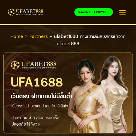
สมัครได้ที่ LOBBY888
Home
»
Partners
»
ufabet1688 ทางเข้าเล่นลิขสิทธิ์แท้จาก
ufabet888