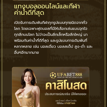
แทงบอลออนไลน์และกีฬา
ค่าน้ำดีที่สุด
เปิดรับการเดิมพันกีฬาทุกรูปแบบทุกชนิดจากทั่ว
โลก โดยเฉพาะฟุตบอลที่มีให้เลือกเล่นแบบจุกใจ
ทุกลีกบนโลก ไม่ว่าจะเป็นลีกเล็กหรือลีกใหญ่ มา
พร้อมกับค่าน้ำที่ดีที่สุด และรูปแบบการเดิมพันที่
หลากหลาย เช่น บอลเดี่ยว บอลสเต็ป สูง-ต่ำ และ
อื่นๆอีกมากมาย