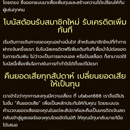
โดยตรง ซึ่งออกแบบมาเพื่อเพิ่มทุนและสร้างความได้เปรียบให้กับ
ผู้เล่นทุกคน
โบนัสต้อนรับสมาชิกใหม่ รับเครดิตเพิ่ม
ทันที
เริ่มต้นการเดินทางของคุณอย่างมั่นใจ! สำหรับสมาชิกใหม่ที่ทำการ
ฝากเงินครั้งแรก รับโบนัสเครดิตฟรีเพิ่มเติมทันทีเพื่อนำไปต่อยอด
ในการเดิมพัน ไม่ว่าจะเป็นการแทงบอล หรือปั่นสล็อต ก็สามารถใช้
โบนัสนี้เพื่อเพิ่มโอกาสในการทำกำไรได้ตั้งแต่ไม้แรก
คืนยอดเสียทุกสัปดาห์ เปลี่ยนยอดเสีย
ให้เป็นทุน
เราเข้าใจว่าทุกการลงทุนมีความเสี่ยง ที่ ufabet888 เราจึงมีโปร
โมชั่น “คืนยอดเสีย” เพื่อเป็นหลักประกันให้กับคุณ โดยระบบจะ
คำนวณยอดเสียของคุณในแต่ละสัปดาห์และคืนเป็นเครดิตเงินสด
กลับเข้าสู่ยูสเซอร์ของคุณโดยอัตโนมัติ ให้คุณมีทุนกลับมาแก้มือ
ได้เสมอ