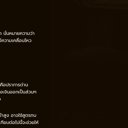
ิด นั่นหมายความว่า
ามีความเคลื่อนไหว
ุนคือปราการด่าน
บ่งเงินออกเป็นส่วนๆ
ง
นยำสูง อาจใช้สูตรทบ
ียบต่อไปนี้จะช่วยให้