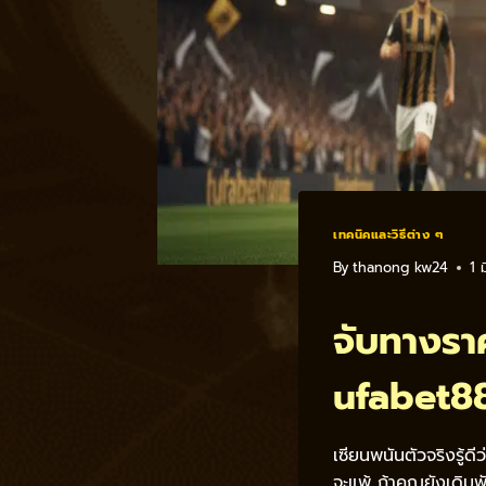
เทคนิคและวิธีต่าง ๆ
By
thanong kw24
1 
จับทางรา
ufabet8
เซียนพนันตัวจริงรู้ดี
จะแพ้ ถ้าคุณยังเดิมพ