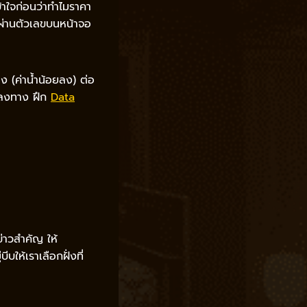
าใจก่อนว่าทำไมราคา
นผ่านตัวเลขบนหน้าจอ
 (ค่าน้ำน้อยลง) ต่อ
าหลงทาง ฝึก
Data
ข่าวสำคัญ ให้
บให้เราเลือกฝั่งที่