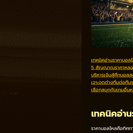
เทคนิคอ่านราคาบอลไ
5 สัญญาณราคาหลอกท
บริหารเงินสู้ศึกบอลสด
เจาะจุดต่างทีมต่อที
เลือกสนุกกับเกมอื่
เทคนิคอ่า
ราคาบอลไหลคือทิศทางป