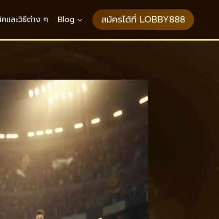
สมัครได้ที่ LOBBY888
ิคและวิธีต่าง ๆ
Blog