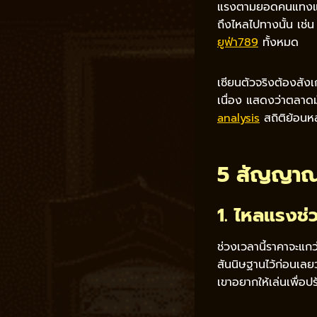
แรงตามยอดคนแทงและข
ถึงไหลไปทางนั้น เช่น
ยูฟ่า789
ทั้งหมด
เซียนตัวจริงต้องสัง
เนื่อง แสดงว่าตลาดมั
analysis
สถิติย้อนหล
5 สัญญาณร
1. ไหลแรงช่
ช่วงเวลานี้ราคาจะแกว
สันนิษฐานไว้ก่อนเลยว่
เขาอยากให้เล่นเพื่อป