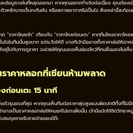
้อมูลวงในที่หลุดออกมา หากคุณอยากทำเงินต่อเนื่อง คุณต้องเข้
 ตัวหลักบาดเจ็บกะทันหัน หรือสภาพอากาศไม่เป็นใจ สิ่งเหล่านี้สะท้อ
เกต “ราคาไหลเช้า” เทียบกับ “ราคาไหลก่อนเตะ” หากทีมไหนราคาไหลลง
่นใจในทีมนั้นสูงมาก แต่ระวังให้ดี บางทีเจ้ามืออาจตั้งราคาล่อให้เร
ังคู่ไปกับการดูราคา จะช่วยให้คุณมองเห็นช่องโหว่ที่คนอื่นมองไม่เห็น
าคาหลอกที่เซียนห้ามพลาด
วงก่อนเตะ 15 นาที
่งตัวรุนแรงที่สุด หากคุณเห็นทีมต่อราคาพุ่งสูงแบบผิดปกติทั้งที่ไม่มี
าอาจเป็นราคาหลอกล่อให้คนแห่ไปแทงฝั่งนั้น เจ้ามือมักใช้จิตวิทยาหมู่บี
รับสมดุลรายรับรายจ่ายของโต๊ะ