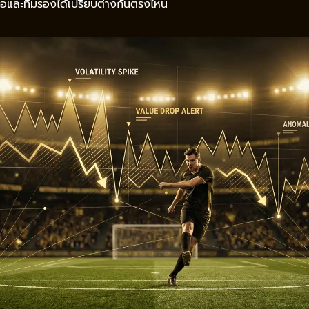
มต่อและทีมรองได้เปรียบต่างกันตรงไหน