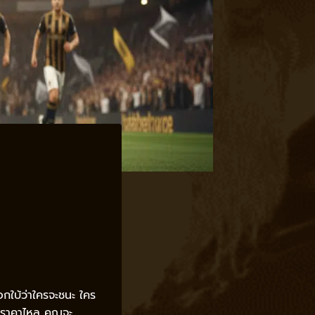
่บอกใบ้ว่าใครจะชนะ ใคร
างราคาไหล คุณจะ