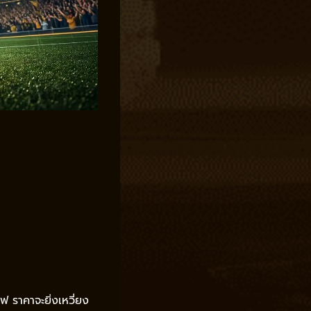
ฟ ราคาจะยิ่งเหวี่ยง