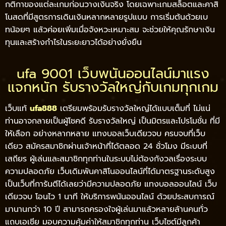
กติกาของแต่ละเกมก่อนวางเงินจริง โดยเฉพาะเกมสล็อตและคาสิ
โนสดที่มีสูตรการเดินเงินหลากหลายรูปแบบ การเริ่มต้นด้วยเบ
ทน้อยๆ แล้วค่อยเพิ่มเมื่อจังหวะเหมาะสม จะช่วยให้คุณรักษาเงิน
ทุนและสร้างกำไรในระยะยาวได้อย่างยั่งยืน
ufa 9001 เว็บพนันออนไลน์มาแรง
แจกหนัก รับรางวัลใหญ่กับเกมทุกเกม
เว็บแท้
ufa888
เตรียมพร้อมรับรางวัลใหญ่ได้แบบเต็มที่ ไม่แน่
ท่านอาจกลายเป็นผู้โชคดี รับรางวัลใหญ่ เป็นมิตรและโปรโมชั่น ที่มี
ให้เลือก อย่างหลากหลาย แทงบอลเว็บเดียวจบ ครบจบที่เว็บ
เดียว สมัครสมาชิกผ่านเจ้าหน้าที่ได้ตลอด 24 ชั่วโมง มีระบบที่
เสถียร ผู้เล่นและสมาชิกทุกท่านในระบบไม่ต้องกังวลเรื่องระบบ
ความปลอดภัย เว็บเดิมพันคาสิโนออนไลน์ที่ได้มาตรฐานระดับสูง
เป็นเว็บที่การันตีได้เลยว่ามีความปลอดภัย แทงบอลออนไลน์ เว็บ
เดียวจบ โอนไว 1 นาที ให้บริการพนันออนไลน์ ด้วยประสบการณ์
มานานกว่า 10 ปี สามารถครองใจผู้เล่นมาแล้วหลายล้านคนทั่ว
แถบเอเชีย มอบความคุ้มค่าให้สมาชิกทุกท่าน เว็บไซต์มีลูกค้า