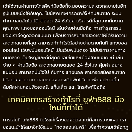
เข้าใช้งานผ่านทางโทรศัพท์มือถือก็จะมอบความสะดวกสบายในอีก
รูปแบบหนึ่งให้กับคุณ โบนัสพิเศษเครดิตฟรีให้กับสมาชิก ระบบ
ฝาก-ถอนอัตโนมัติ ตลอด 24 ชั่วโมง บริการดีที่สุดจากทีมงาน
คุณภาพ แทงบอลออนไลน์ เล่นง่ายผ่านมือถือ การทำธุรกรรม
ของเราจึงถูกออกแบบมา เพื่อบริการสมาชิกของเราให้ได้รับความ
สะดวกสบายที่สุด สามารถทำกำไรได้อย่างง่ายดายทันที แทงบอล
ออนไลน์ เว็บพนันออนไลน์ เป็นเว็บพนันตรง ไม่มีบริการผ่านทาง
คนกลาง เว็บใหญ่และดีที่สุดในเอเชียและเมืองไทยในขณะนี้ เล่น
ง่าย ๆ ผ่านมือถือ สะดวกสบายตลอด 24 ชั่วโมง คุ้มค่า อย่าง
แน่นอน สามารถมั่นใจไป กับการ แทงบอล สามารถสมัครสมาชิก
ได้อย่างง่ายดาย ตอบสนองการเดิมพันได้ง่ายเพียงปลายนิ้ว
สัมผัสผ่านคอมพิวเตอร์, แท็บเล็ต และ โทรศัพท์มือถือ
เทคนิคการสร้างกำไรที่ ยูฟ่า888 มือ
ใหม่ก็ทำได้
การเล่นที่ ufa888 ไม่ใช่แค่เรื่องของดวง แต่คือการวางแผน เรา
ขอแนะนำให้สมาชิกใช้ระบบ “ทดลองเล่นฟรี” เพื่อทำความเข้าใจกฎ