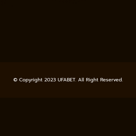
© Copyright 2023 UFABET. All Right Reserved.
ข้อมูลเว็บไซต์
เกี่ยวกับเรา
ติดต่อเรา
นโยบายความเป็นส่วนตัว
การเปิดเผยความสัมพันธ์ทางการค้า