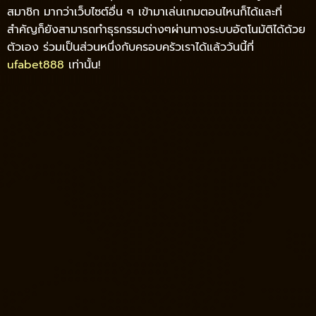
สมาชิก มากว่าเว็บไซต์อื่น ๆ เข้ามาเล่นเกมตอนไหนก็ได้และที่
สำคัญก็ยังสามารถทำธุรกรรมต่างๆผ่านทางระบบอัตโนมัติได้ด้วย
ตัวเอง ร่วมเป็นส่วนหนึ่งกับครอบครัวเราได้แล้ววันนี้ที่
ufabet888
เท่านั้น!