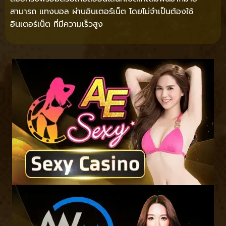
สามารถ แทงบอล ผ่านอินเตอร์เน็ต โดยไม่จำเป็นต้องใช้
อินเตอร์เน็ต ที่มีความเร็วสูง