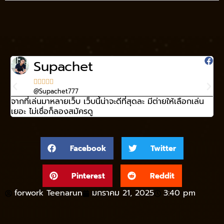
Supachet





@Supachet777
จากที่เล่นมาหลายเว็บ เว็บนี้น่าจะดีที่สุดละ มีต่ายให้เลือกเล่น
ค่
เยอะ ไม่เชื่อก็ลองสมัครดู
Facebook
Twitter
Pinterest
Reddit
forwork Teenarun
มกราคม 21, 2025
3:40 pm