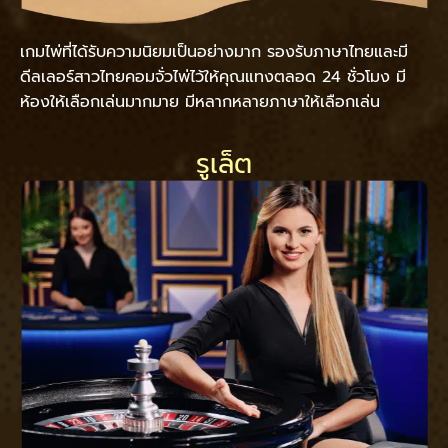
เกมไพ่ที่ได้รับความนิยมเป็นอย่างมาก รองรับภาษาไทยและมี
ดีลเลอร์สาวไทยคอมจั่วไพ่ไว้ให้คุณแทงตลอด 24 ชั่วโมง มี
ห้องให้เลือกเล่นมากมาย มีหลากหลายภาษาให้เลือกเล่น
รูเล็ต