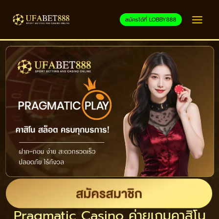
สมัครได้ที่ LOBBY888
Pragmatic Casino ค่ายเกมคาสิโน