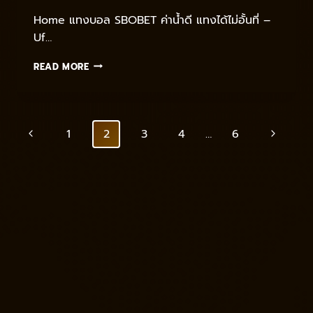
Home แทงบอล SBOBET ค่าน้ำดี แทงได้ไม่อั้นที่ –
Uf…
แทง
READ MORE
บอล
SBOBET
ค่าน้ำ
ดี
Page
Previous
1
2
3
4
…
6
Next
แทง
ได้
navigation
Page
Page
ไม่
อั้น
ที่
–
UFABET888