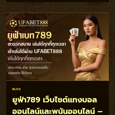
ใหม่
ล่าสุด
พาร์
ท
เนอ
ร์
อย่าง
เป็น
ทางการ
–
UFABET888
BLOG
ยูฟ่า789 เว็บไซต์แทงบอล
ออนไลน์และพนันออนไลน์ –