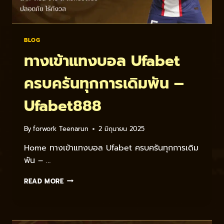
UFABET888
BLOG
ทางเข้าแทงบอล Ufabet
ครบครันทุกการเดิมพัน –
Ufabet888
By
forwork Teenarun
2 มิถุนายน 2025
Home ทางเข้าแทงบอล Ufabet ครบครันทุกการเดิม
พัน – …
ทาง
READ MORE
เข้า
แทง
บอล
UFABET