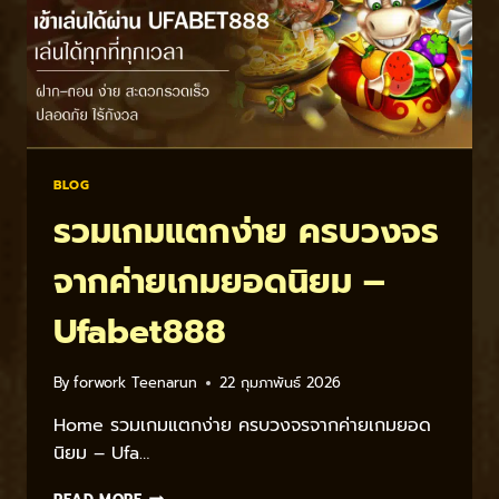
BLOG
รวมเกมแตกง่าย ครบวงจร
จากค่ายเกมยอดนิยม –
Ufabet888
By
forwork Teenarun
22 กุมภาพันธ์ 2026
Home รวมเกมแตกง่าย ครบวงจรจากค่ายเกมยอด
นิยม – Ufa…
รวม