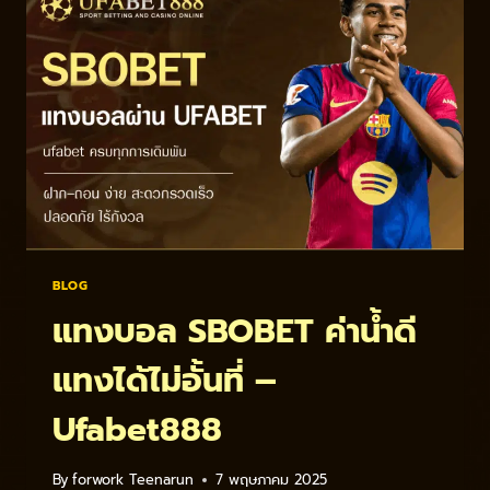
เครื่อง
เรื่อง
กีฬา
–
UFABET888
BLOG
แทงบอล SBOBET ค่าน้ำดี
แทงได้ไม่อั้นที่ –
Ufabet888
By
forwork Teenarun
7 พฤษภาคม 2025