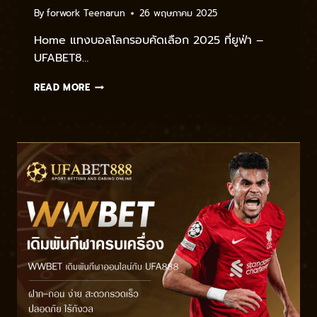
By
forwork Teenarun
26 พฤษภาคม 2025
Home แทงบอลโลกรอบคัดเลือก 2025 ที่ยูฟ่า –
UFABET8…
แทง
READ MORE
บอล
โลก
รอบ
คัด
เลือก
2025
ที่
ยู
ฟ่า
–
UFABET888