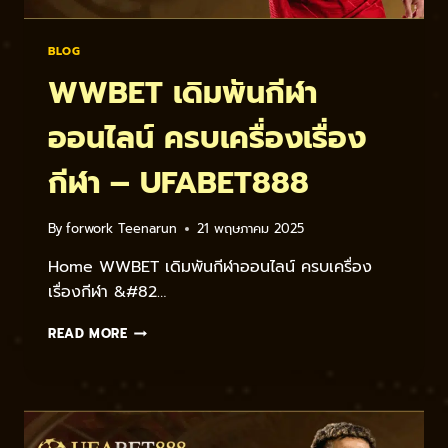
BLOG
WWBET เดิมพันกีฬา
ออนไลน์ ครบเครื่องเรื่อง
กีฬา – UFABET888
By
forwork Teenarun
21 พฤษภาคม 2025
Home WWBET เดิมพันกีฬาออนไลน์ ครบเครื่อง
เรื่องกีฬา &#82…
WWBET
READ MORE
เดิม
พัน
กีฬา
ออนไลน์
ครบ