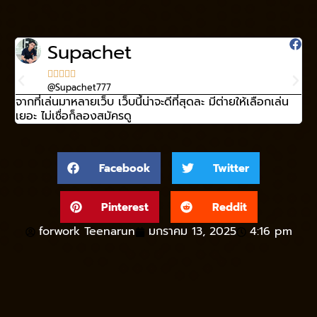
Supachet





@Supachet777
จากที่เล่นมาหลายเว็บ เว็บนี้น่าจะดีที่สุดละ มีต่ายให้เลือกเล่น
ค่
เยอะ ไม่เชื่อก็ลองสมัครดู
Facebook
Twitter
Pinterest
Reddit
forwork Teenarun
มกราคม 13, 2025
4:16 pm