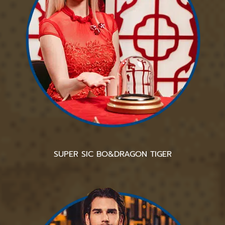
SUPER SIC BO&DRAGON TIGER