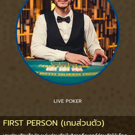
LIVE POKER
FIRST PERSON (เกมส่วนตัว)