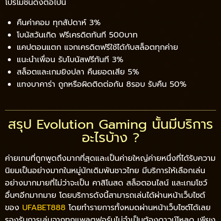
โปรโมชั่นดังต่อไปนี้
คืนค่าคอม ทุกสัปดาห์ 3%
โบนัสวันเกิด ฟรีเครดิตทันที 500บาท
แคปตอนแตก แจกเครดิตฟรีใช้ได้กับสล็อตทุกค่าย
แนะนำเพื่อน รับโบนัสฟรีทันที 3%
สล็อตและเกมยิงปลา คืนยอดเสีย 5%
แทงบาคาร่า ถูกหรือผิดติดต่อกัน 8รอบ รับคืน 50%
สรุป Evolution Gaming นั้นมีบริการ
อะไรบ้าง ?
ค่ายเกมที่ถูกพูดถึงมากที่สุดและเป็นค่ายใหญ่ค่ายหนึ่งที่ได้รับความ
นิยมเป็นอย่างมากในหมู่นักเดิมพันชาวไทย มีบริการให้เลือกเล่น
อย่างมากมายที่ไม่ว่าจะเป็น คาสิโนสด สล็อตอนไลน์ และเกมโชว์
อื่นๆอีกมากมาย โดยบริการดังนี้สามารถเล่นได้ผ่านหน้าเว็บไซต์
ของ
UFABET888
โดยทำรายการทั้งหมดผ่านหน้าเว็บไซต์ได้เลย
รองรับการเล่นจากทุกแพลตฟอร์มไม่จำเป็นต้องดาวน์โหลด เพียง