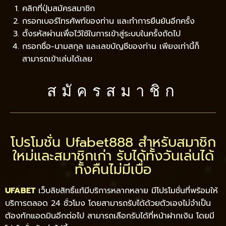
คลิกที่ปุ่มสมัครสมาชิก
กรอกเบอร์โทรศัพท์ของท่าน และทำการยืนยันอีกครั้ง
ตั้งรหัสผ่านเพื่อไว้ใช้ในการเข้าสู่ระบบในครั้งถัดไป
กรอกชื่อ-นามสกุล และเลขบัญชีของท่าน เพียงเท่านี้ก็
สามารถเข้าเล่นได้เลย
สมัครสมาชิก
โปรโมชั่น Ufabet888 สำหรับสมาชิก
ใหม่และสมาชิกเก่า รับได้ทั้งวันเล่นได้
ทั้งคืนไม่มีเบื่อ
UFABET
เว็บลิขสิทธิ์แท้มีบริการหลากหลาย มีโปรโมชั่นที่พร้อมให้
บริการตลอด 24 ชั่วโมง โดยสามารถรับได้ด้วยตัวเองไม่จำเป็น
ต้องทักแอดมินอีกต่อไป สามารถเลือกรับได้ที่หน้าฝากเงิน โดยมี