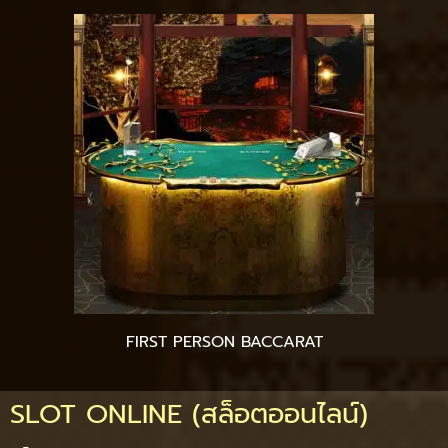
FIRST PERSON BACCARAT
SLOT ONLINE (สล็อตออนไลน์)