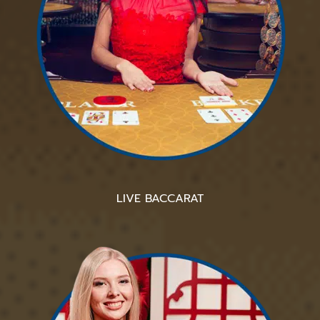
LIVE BACCARAT