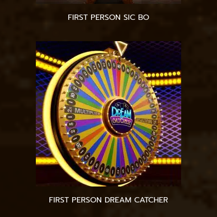
FIRST PERSON SIC BO
FIRST PERSON DREAM CATCHER