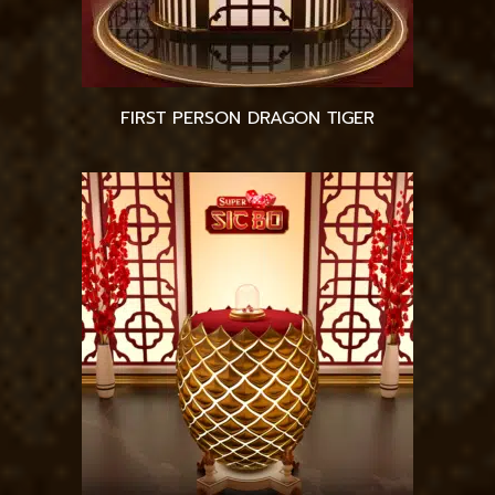
FIRST PERSON DRAGON TIGER