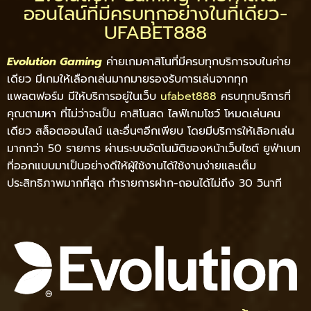
ออนไลน์ที่มีครบทุกอย่างในที่เดียว-
UFABET888
Evolution Gaming
ค่ายเกมคาสิโนที่มีครบทุกบริการจบในค่าย
เดียว มีเกมให้เลือกเล่นมากมายรองรับการเล่นจากทุก
แพลตฟอร์ม มีให้บริการอยู่ในเว็บ
ufabet888
ครบทุกบริการที่
คุณตามหา ที่ไม่ว่าจะเป็น คาสิโนสด ไลฟ์เกมโชว์ โหมดเล่นคน
เดียว สล็อตออนไลน์ และอื่นๆอีกเพียบ โดยมีบริการให้เลิอกเล่น
มากกว่า 50 รายการ ผ่านระบบอัตโนมัติของหน้าเว็บไซต์ ยูฟ่าเบท
ที่ออกแบบมาเป็นอย่างดีให้ผู้ใช้งานได้ใช้งานง่ายและเต็ม
ประสิทธิภาพมากที่สุด ทำรายการฝาก-ถอนได้ไม่ถึง 30 วินาที