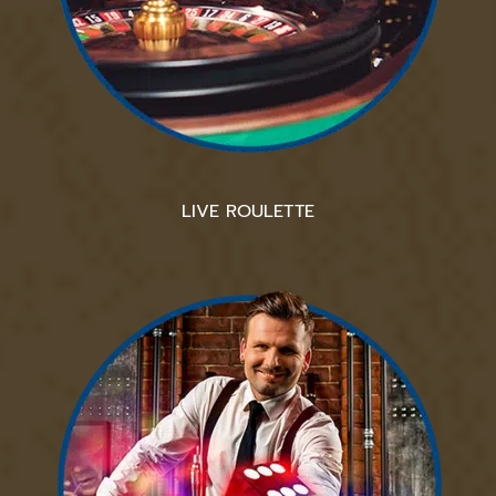
LIVE ROULETTE