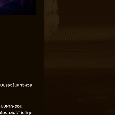
อกแบบรองรับแทงหวย
ยระบบฝาก-ถอน
โมง เล่นได้ทันทีทุก