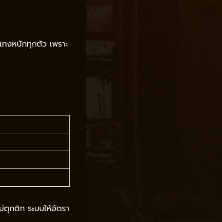
งแทงหนักทุกตัว เพราะ
ม่ตุกติก ระบบให้อัตรา