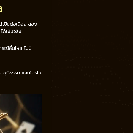
8
เงินต่อเนื่อง ลอง
ได้เงินจริง
ณ์ลื่นไหล ไม่มี
อง ยุติธรรม แจกโปรโม