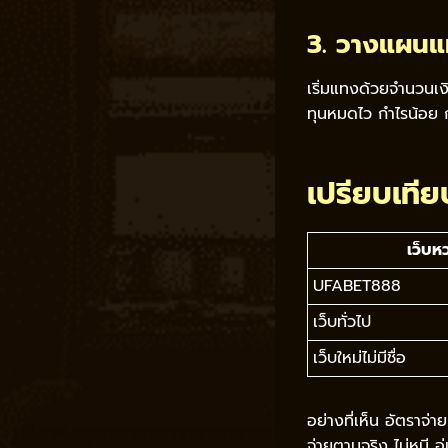
3. วางแผนแ
เริ่มแทงด้วยจำนวนเงิ
ทุนหมดไว กำไรน้อย ก
เปรียบเที
เว็บห
UFABET888
เว็บทั่วไป
เว็บใหม่ไม่มีชื่อ
อย่างที่เห็น อัตราจ่
จ่ายตามจริง ไม่หนี อ