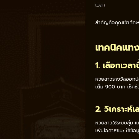
เวลา
สำคัญคือคุณเข้าศึกษา
เทคนิคแทง
1. เลือกเวลา
หวยลาวรางวัลออกบ่อ
เต็ม 900 บาท เช็คช่
2. วิเคราะห์
หวยลาวใช้ระบบสุ่ม แ
เพิ่มโอกาสชนะ ใช้ข้อ