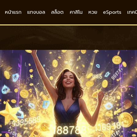
หน้าแรก
แทงบอล
สล็อต
คาสิโน
หวย
eSports
เทคน