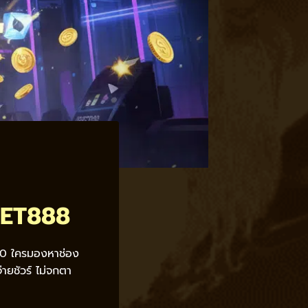
BET888
900 ใครมองหาช่อง
ายชัวร์ ไม่จกตา