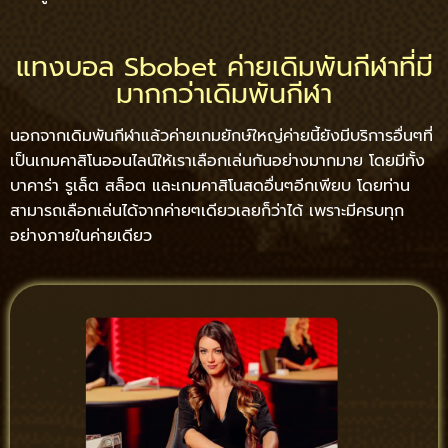
แทงบอล Sbobet ค่ายเดิมพันกีฬาที่มี
มากกว่าเดิมพันกีฬา
นอกจากเดิมพันกีฬาแล้วค่ายเกมยักษ์ใหญ่ค่ายนี้ยังมีบริการอื่นๆที่
เป็นเกมคาสิโนออนไลน์ให้เราเลือกเล่นกันอย่างมากมาย โดยมีทั้ง
บาคาร่า รูเล็ต สล็อต และเกมคาสิโนสดอื่นๆอีกเพียบ โดยท่าน
สามารถเลือกเล่นได้จากค่ายๆเดียวเลยก็ว่าได้ เพราะมีครบทุก
อย่างภายในค่ายเดียว