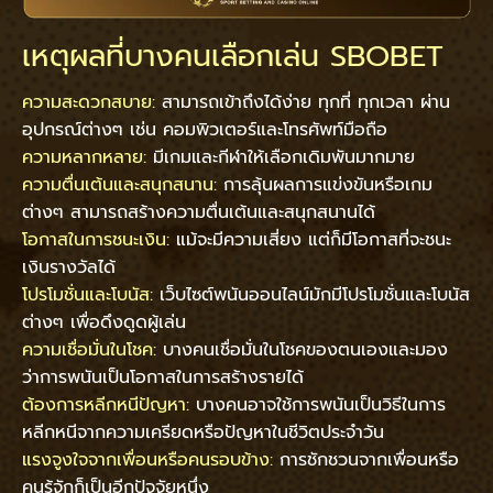
เหตุผลที่บางคนเลือกเล่น SBOBET
ความสะดวกสบาย:
สามารถเข้าถึงได้ง่าย ทุกที่ ทุกเวลา ผ่าน
อุปกรณ์ต่างๆ เช่น คอมพิวเตอร์และโทรศัพท์มือถือ
ความหลากหลาย:
มีเกมและกีฬาให้เลือกเดิมพันมากมาย
ความตื่นเต้นและสนุกสนาน:
การลุ้นผลการแข่งขันหรือเกม
ต่างๆ สามารถสร้างความตื่นเต้นและสนุกสนานได้
โอกาสในการชนะเงิน:
แม้จะมีความเสี่ยง แต่ก็มีโอกาสที่จะชนะ
เงินรางวัลได้
โปรโมชั่นและโบนัส:
เว็บไซต์พนันออนไลน์มักมีโปรโมชั่นและโบนัส
ต่างๆ เพื่อดึงดูดผู้เล่น
ความเชื่อมั่นในโชค:
บางคนเชื่อมั่นในโชคของตนเองและมอง
ว่าการพนันเป็นโอกาสในการสร้างรายได้
ต้องการหลีกหนีปัญหา:
บางคนอาจใช้การพนันเป็นวิธีในการ
หลีกหนีจากความเครียดหรือปัญหาในชีวิตประจำวัน
แรงจูงใจจากเพื่อนหรือคนรอบข้าง:
การชักชวนจากเพื่อนหรือ
คนรู้จักก็เป็นอีกปัจจัยหนึ่ง