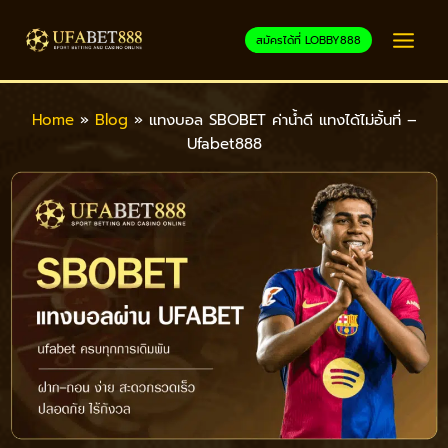
สมัครได้ที่ LOBBY888
Home
»
Blog
»
แทงบอล SBOBET ค่าน้ำดี แทงได้ไม่อั้นที่ –
Ufabet888