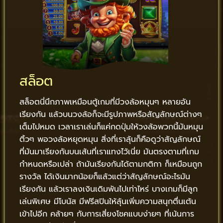
สล็อต
สล็อตนี่นึกภาพเหมือนตู้เกมที่มีวงล้อหมุนๆ หลายอัน
เรียงกัน แล้วบนวงล้อก็จะมีรูปภาพหรือสัญลักษณ์ต่างๆ
เต็มไปหมด เวลาเราเล่นก็แค่กดปุ่มให้วงล้อพวกนี้มันหมุน
ติ้วๆ พอวงล้อหยุดหมุน สิ่งที่เราลุ้นก็คือดูว่าสัญลักษณ์
ที่มันมาเรียงกันบนเส้นที่เราแทงไว้เนี่ย มันตรงตามที่เกม
กำหนดหรือเปล่า ถ้ามันเรียงกันได้ตามกติกา ก็เหมือนถูก
รางวัล ได้เงินมากน้อยก็แล้วแต่ว่าสัญลักษณ์อะไรมัน
เรียงกัน แล้วเราลงเงินเดิมพันไปเท่าไหร่ บางเกมก็มีลูก
เล่นพิเศษ มีโบนัส มีฟรีสปินให้ลุ้นเพิ่มความสนุกตื่นเต้น
เข้าไปอีก คล้ายๆ กับการเสี่ยงโชคแบบง่ายๆ ที่เน้นการ