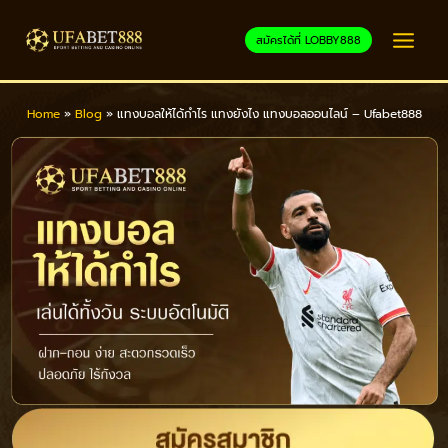
สมัครได้ที่ LOBBY888
Home
»
Blog
»
แทงบอลให้ได้กำไร แทงยังไง แทงบอลออนไลน์ – Ufabet888