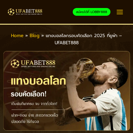
สมัครได้ที่ LOBBY888
Home
»
Blog
»
แทงบอลโลกรอบคัดเลือก 2025 ที่ยูฟ่า –
UFABET888