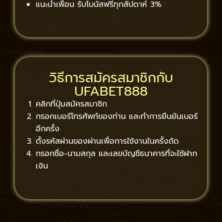
แนะนำเพื่อน รับโบนัสฟรีทุกสัปดาห์ 3%
วิธีการสมัครสมาชิกกับ
UFABET888
คลิกที่ปุ่มสมัครสมาชิก
กรอกเบอร์โทรศัพท์ของท่าน และทำการยืนยันเบอร์
อีกครั้ง
ตั้งรหัสผ่านของผ่านเพื่อการใช้งานในครั้งถัด
กรอกชื่อ-นามสกุล และเลขบัญชีธนาคารที่จะใช้ฝาก
เงิน