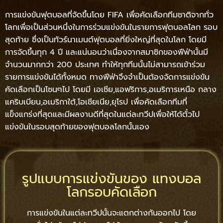
การแข่งขันฟุตบอลที่จัดขึ้นโดย FIFA เพื่อคัดเลือกทีมชาติจากทั่ว
โลกเพื่อเป็นส่วนหนึ่งในการร่วมแข่งขันในรายการฟุตบอลโลก รอบ
สุดท้าย ซึ่งเป็นทัวร์นาเมนต์ฟุตบอลที่ยิ่งใหญ่ที่สุดในโลก โดยมี
การจัดขึ้นทุก 4 ปี และแน่นอนว่าเนื่องจากสมาชิกของฟีฟ่านั้นมี
จำนวนมากกว่า 200 ประเทศ ทำให้ทุกทีมนั้นไม่สามารถเข้าร่วม
รายการแข่งขันได้ทั้งหมด ทางฟีฟ่าจึงจำเป็นต้องจัดการแข่งขัน
คัดเลือกเป็นโซนๆไป โดยมี เอเชีย,แอฟริการ,อเมริการเหนือ กลาง
แคริบเบียน,อเมริกาใต้,โอเชียเนีย,ยุโรป เพื่อคัดเลือกทีมที่
แข็งแกร่งที่สุดและมีผลงานดีที่สุดในแต่ละทวีปเพื่อให้ได้ตั๋วไป
แข่งขันในรอบสุดท้ายของฟุตบอลโลกนั้นเอง
รูปแบบการแข่งขันของ แทงบอล
โลกรอบคัดเลือก
การแข่งขันในแต่ละทวีปนั้นจะแตกต่างกันออกไป โดย