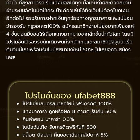
ค่าน้ำ ที่สูงสามารถเริ่มแทงบอลได้ทุกเมื่อเล่นง่ายสะดวกสบาย
ผ่านระบบอัตโนมัติใช้กระเป๋าเดียวเล่นได้ทั้งเว็บไม่ต้องโยกเงิน
อีกต่อไป รองรับการฝากเงินทุกช่องทางทุกธนาคารและแน่นอน
ว่ารองรับ ทรูวอเลต100% สมัครสมาชิกง่ายไม่ยุ่งยากเพียงแค่
4 ขั้นตอนมีบอลให้เลือกแทงมากมายจากลีกชั้นนำทั่วโลก โดยมี
โปรโมชั่นไว้รองรับนักเดิมพันทั้งหน้าใหม่และสมาชิกปัจจุบัน เริ่ม
ต้นวันนี้เลยพร้อมรับโบนัสสมาชิกใหม่ 50% ไปเลยจุกๆ สมัคร
เลย!
โปรโมชั่นของ ufabet888
โปรโมชั่นสมัครสมาชิกใหม่ ฟรีเครดิต 100%
แทงบาคาร่า ถูกหรือผิด 8 ตาติด รับคืน 50%
คืนค่าคอม บาคาร่า 0.3%
โบนัสวันเกิด รับเครดิตฟรีทันที 500
สล็อต ยิงปลา คืนยอดเสียทุกสัปดาห์ 5%