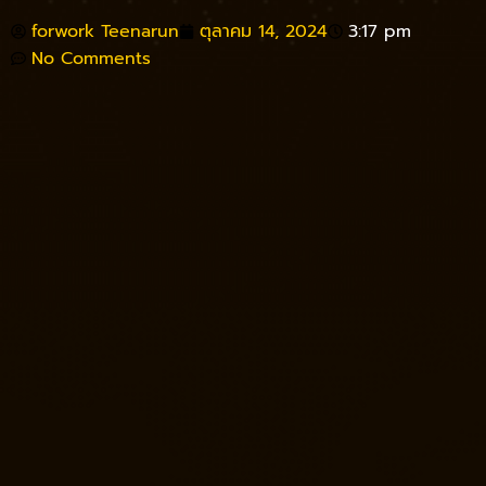
forwork Teenarun
ตุลาคม 14, 2024
3:17 pm
No Comments