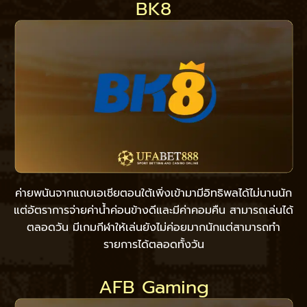
BK8
ค่ายพนันจากแถบเอเชียตอนใต้เพิ่งเข้ามามีอิทธิพลได้ไม่นานนัก
แต่อัตราการจ่ายค่าน้ำค่อนข้างดีและมีค่าคอมคืน สามารถเล่นได้
ตลอดวัน มีเกมกีฬาให้เล่นยังไม่ค่อยมากนักแต่สามารถทำ
รายการได้ตลอดทั้งวัน
AFB Gaming