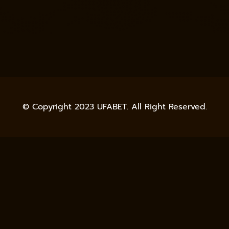
© Copyright 2023 UFABET. All Right Reserved.
ข้อมูลเว็บไซต์
เกี่ยวกับเรา
ติดต่อเรา
นโยบายความเป็นส่วนตัว
การเปิดเผยความสัมพันธ์ทางการค้า
คู่มือสำคัญ