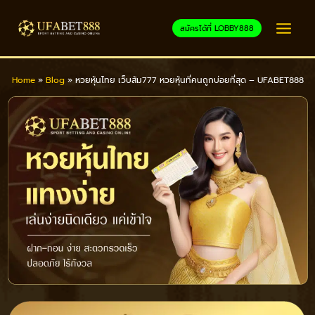
สมัครได้ที่ LOBBY888
Home
»
Blog
»
หวยหุ้นไทย เว็บส้ม777 หวยหุ้นที่คนถูกบ่อยที่สุด – UFABET888