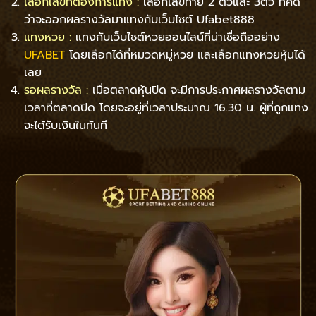
เลือกเลขที่ต้องการแทง :
เลือกเลขท้าย 2 ตัวและ 3ตัว ที่คิด
ว่าจะออกผลรางวัลมาแทงกับเว็บไซต์ Ufabet888
แทงหวย :
แทงกับเว็บไซต์หวยออนไลน์ที่น่าเชื่อถืออย่าง
UFABET
โดยเลือกได้ที่หมวดหมู่หวย และเลือกแทงหวยหุ้นได้
เลย
รอผลรางวัล :
เมื่อตลาดหุ้นปิด จะมีการประกาศผลรางวัลตาม
เวลาที่ตลาดปิด โดยจะอยู่ที่เวลาประมาณ 16.30 น. ผู้ที่ถูกแทง
จะได้รับเงินในทันที