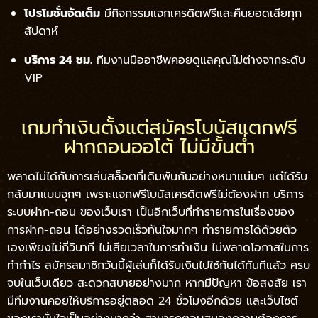
โปรโมชั่นจัดเต็ม
มีกิจกรรมแจกเครดิตฟรีและคืนยอดเสียทุก
สัปดาห์
บริการ 24 ชม.
ทีมงานมืออาชีพคอยดูแลคุณไม่ต่างจากระดับ
VIP
เกมทำเงินตั้งแต่สมัครโบนัสแตกฟรี
ฝากถอนออโต้ ไม่มีขั้นต่ำ
พลาดไม่ได้กับการเล่นสล็อตที่เดิมพันกันอย่างหนาแน่นๆ แต่ได้รับ
กลับมาแบบจุกๆ เพราะแจกฟรีโบนัสเครดิตฟรีไม่ต้องฝาก บริการ
ระบบฝาก-ถอน ของเว็บเรา เป็นอีกเว็บที่ทำรายการในเรื่องของ
การฝาก-ถอน ได้อย่างรวดเร็วทันใจมากๆ ทำรายการได้ด้วยตัว
เองเพียงไม่กี่วินาที ไม่เสียเวลาในการทำเงิน ไม่พลาดโอกาสในการ
ทำกำไร สมัครสมาชิกวันนี้ผู้เล่นก็ได้รับเงินไปใช้กันได้ทันทีแล้ว ครบ
จบในเว็บเดียว สะดวกสบายอย่างมาก หากมีปัญหา ข้อสงสัย เรา
มีทีมงานคอยให้บริการอยู่ตลอด 24 ชั่วโมงอีกด้วย และเว็บไซต์