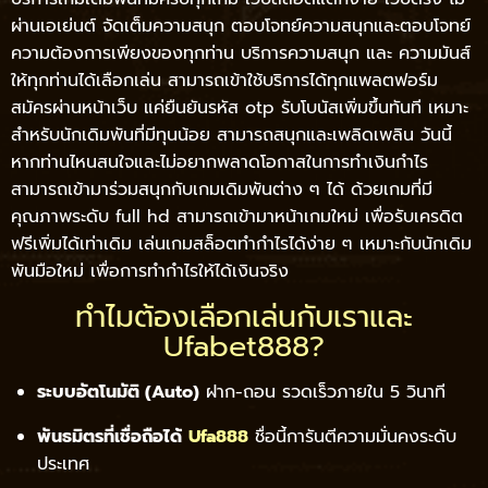
ผ่านเอเย่นต์ จัดเต็มความสนุก ตอบโจทย์ความสนุกและตอบโจทย์
ความต้องการเพียงของทุกท่าน บริการความสนุก และ ความมันส์
ให้ทุกท่านได้เลือกเล่น สามารถเข้าใช้บริการได้ทุกแพลตฟอร์ม
สมัครผ่านหน้าเว็บ แค่ยืนยันรหัส otp รับโบนัสเพิ่มขึ้นทันที เหมาะ
สำหรับนักเดิมพันที่มีทุนน้อย สามารถสนุกและเพลิดเพลิน วันนี้
หากท่านไหนสนใจและไม่อยากพลาดโอกาสในการทำเงินกำไร
สามารถเข้ามาร่วมสนุกกับเกมเดิมพันต่าง ๆ ได้ ด้วยเกมที่มี
คุณภาพระดับ full hd สามารถเข้ามาหน้าเกมใหม่ เพื่อรับเครดิต
ฟรีเพิ่มได้เท่าเดิม เล่นเกมสล็อตทำกำไรได้ง่าย ๆ เหมาะกับนักเดิม
พันมือใหม่ เพื่อการทำกำไรให้ได้เงินจริง
ทำไมต้องเลือกเล่นกับเราและ
Ufabet888?
ระบบอัตโนมัติ (Auto)
ฝาก-ถอน รวดเร็วภายใน 5 วินาที
พันธมิตรที่เชื่อถือได้
Ufa888
ชื่อนี้การันตีความมั่นคงระดับ
ประเทศ