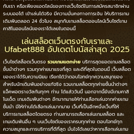
กับเรา หรือเพียงแอดไลน์ของทางเว็บไซต์ในการสมัครสมาชิกผ่าน
ระบบออโต้ เข้าเล่นได้จริง มีความมั่นคงทางการเงิน ให้บริการเกม
เดิมพันตลอด 24 ชั่วโมง สนุกกับเกมสล็อตออนไลน์เว็บไซต์เกม
คาสิโนออนไลน์ของเราได้เลยในตอนนี้
เล่นสล็อตเว็บตรงกับเราและ
Ufabet888 อัปเดตโบนัสล่าสุด 2025
เว็บไซต์สล็อตเว็บตรง
รวมเกมแตกง่าย
บริการสุดยอดเกมสล็อต
ชั้นนำต่างๆ รวมทุกค่ายมาแรงที่สุด และดีที่สุดในตอนนี้ เว็บสล็อต
ของเราได้รับความนิยม เรียกได้ว่าตอบโจทย์ทุกความสนุกของ
สำหรับนักเดิมพันอย่างแท้จริง รวมเกมสล็อตทุกค่ายชั้นนำต่างๆ
แจ็คพอตรางวัลกันทุกๆ ท่าน ได้แล้ววันนี้ นอกจากนี้ยังมีเกมคาสิ
โนเด็ด เกมเดิมพันต่างๆ อีกมากมายให้ท่านเลือกเล่นจากค่ายเกม
ชั้นนำ มีให้ท่านได้เลือกเล่นมากมาย เว็บที่เป็นอีกหนึ่งเว็บที่ให้
บริการเกมสล็อตโดยตรง ท่านสามารถเลือกเล่นเกมสล็อต และ
เกมเดิมพันอื่น ๆ บนเว็บไซต์ของเราครบทุกค่าย ตอบโจทย์ทุก
ความสนุกและการบริการที่ดีที่สุด มั่นใจได้เลยว่าหากเลือกเล่นเกม