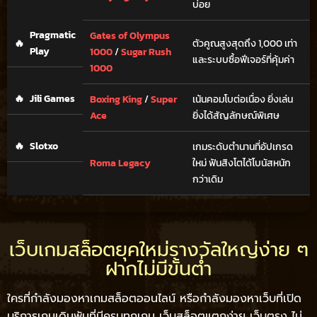
บ่อย
Pragmatic
Gates of Olympus
ตัวคูณสูงสุดถึง 1,000 เท่า
Play
1000
/
Sugar Rush
และระบบซื้อฟีเจอร์ที่คุ้มค่า
1000
Jili Games
Boxing King
/
Super
เน้นคอมโบต่อเนื่อง ยิ่งเล่น
Ace
ยิ่งได้สัญลักษณ์พิเศษ
Slotxo
เกมระดับตำนานที่อัปเกรด
Roma Legacy
ใหม่ ฟันสิงโตได้โบนัสหนัก
กว่าเดิม
เว็บเกมสล็อตยุคใหม่รางวัลใหญ่ง่าย ๆ
ฝากไม่มีขั้นต่ำ
ใครที่กำลังมองหาเกมสล็อตออนไลน์ หรือกำลังมองหาเว็บที่เปิด
บริการเกมเดิมพันที่มีครบทุกเกม เว็บสล็อตแตกง่าย เว็บตรง ไม่