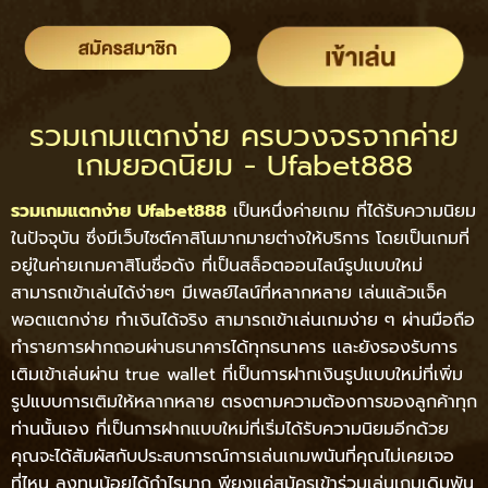
รวมเกมแตกง่าย ครบวงจรจากค่าย
เกมยอดนิยม - Ufabet888
รวมเกมแตกง่าย
Ufabet888
เป็นหนึ่งค่ายเกม ที่ได้รับความนิยม
ในปัจจุบัน ซึ่งมีเว็บไซต์คาสิโนมากมายต่างให้บริการ โดยเป็นเกมที่
อยู่ในค่ายเกมคาสิโนชื่อดัง ที่เป็นสล็อตออนไลน์รูปแบบใหม่
สามารถเข้าเล่นได้ง่ายๆ มีเพลย์ไลน์ที่หลากหลาย เล่นแล้วแจ็ค
พอตแตกง่าย ทำเงินได้จริง สามารถเข้าเล่นเกมง่าย ๆ ผ่านมือถือ
ทำรายการฝากถอนผ่านธนาคารได้ทุกธนาคาร และยังรองรับการ
เติมเข้าเล่นผ่าน true wallet ที่เป็นการฝากเงินรูปแบบใหม่ที่เพิ่ม
รูปแบบการเติมให้หลากหลาย ตรงตามความต้องการของลูกค้าทุก
ท่านนั้นเอง ที่เป็นการฝากแบบใหม่ที่เริ่มได้รับความนิยมอีกด้วย
คุณจะได้สัมผัสกับประสบการณ์การเล่นเกมพนันที่คุณไม่เคยเจอ
ที่ไหน ลงทุนน้อยได้กำไรมาก พียงแค่สมัครเข้าร่วมเล่นเกมเดิมพัน